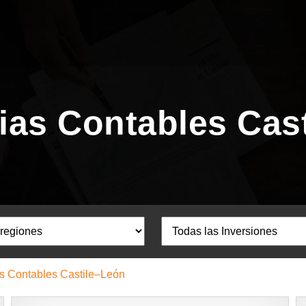
ias Contables Cas
s Contables Castile–León