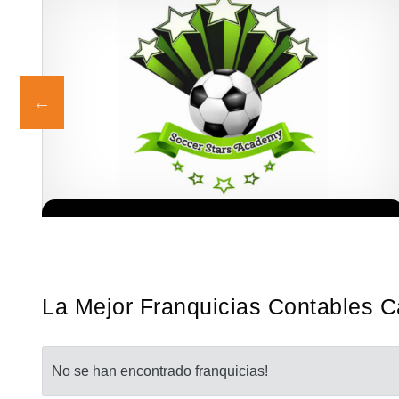
¡Administra tu propia franquicia de academia de fútbol para niños!
Solicita informacion GRATIS
Con más y más padres que buscan activamente involucrar a…
La Mejor Franquicias Contables C
No se han encontrado franquicias!