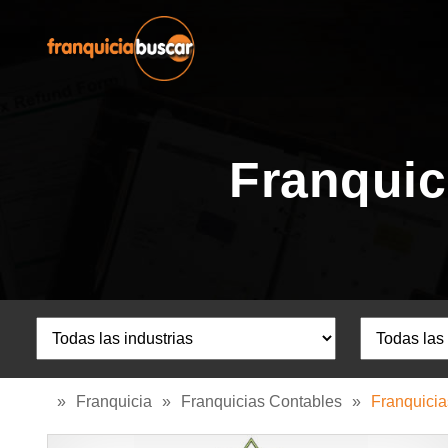
Franquic
»
Franquicia
»
Franquicias Contables
»
Franquicia