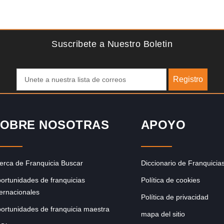
Solicite informacion GRATIS
ce
¡Administra tu propia franquicia de academia de fútbol para
pero
niños! Con más y más padres que buscan activamente
involucrar a…
Suscribete a Nuestro Boletin
Registro
OBRE NOSOTRAS
APOYO
erca de Franquicia Buscar
Diccionario de Franquicia
ortunidades de franquicias
Política de cookies
ternacionales
Política de privacidad
ortunidades de franquicia maestra
mapa del sitio