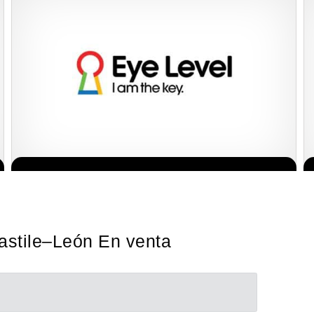
La diferencia es clara ¿Estas listo para un cambio? ¿Algo grande,
Solicita informacion GRATIS
emocionante y enormemente gratificante? Desde 1976, Eye Level
ha…
astile–León En venta