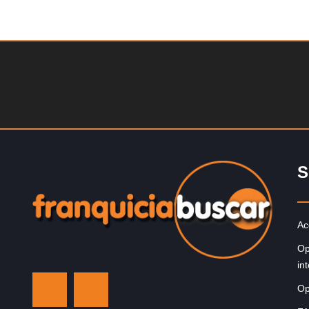
Solicite informacion GRATIS
Sobre nosotros The Travel Franchise se estableció ha
más de 15 años y ofrece un modelo comercial simple 
efectivo…
S
Ac
Op
in
Op