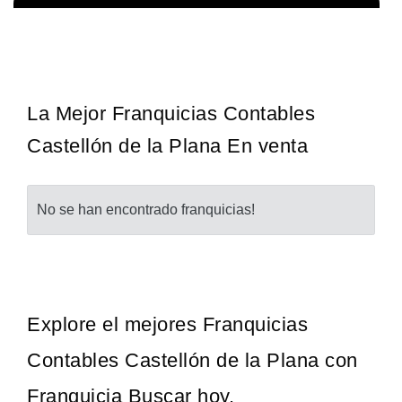
Giroscopios galardonados, fabricados al estilo ateniense ¡Únete a
Solicita informacion GRATIS
la mejor marca griega! ¡Administre su propia franquicia ateniense y
benefíciese de…
La Mejor Franquicias Contables
Castellón de la Plana En venta
No se han encontrado franquicias!
Explore el mejores Franquicias
Contables Castellón de la Plana con
Franquicia Buscar hoy.