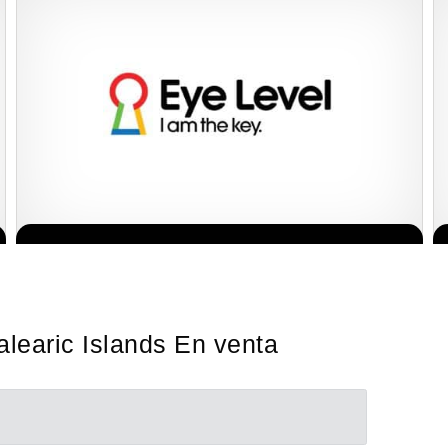
La diferencia es clara ¿Estas listo para un cambio? ¿Algo grande,
Solicita informacion GRATIS
emocionante y enormemente gratificante? Desde 1976, Eye Level
ha…
learic Islands En venta