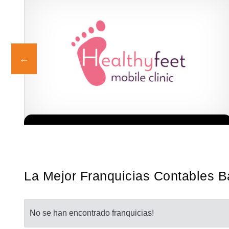
e
La franquicia líder en el cuidado de los pies del Reino Unido La
Solicita informacion GRATIS
mayoría de nosotros nos unimos a una…
La Mejor Franquicias Contables Ba
No se han encontrado franquicias!