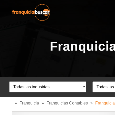
Franquicia
»
Franquicia
»
Franquicias Contables
»
Franquicia