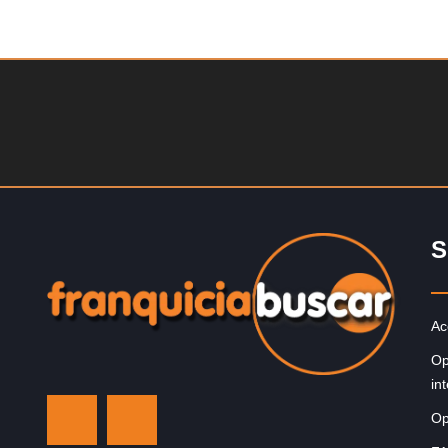
Solicite informacion GRATIS
La diferencia es clara ¿Estas listo para un cambio? ¿A
grande, emocionante y enormemente gratificante? Des
1976, Eye Level ha…
S
Ac
Op
in
Op