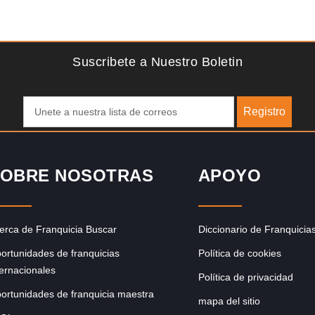
Solicite informacion GRATIS
lgo
¡Descubra una franquicia de bajo costo en la floreciente
de
industria automotriz! Con una inversión de solo 4.750 libras
esterlinas, la…
Suscribete a Nuestro Boletin
Registro
OBRE NOSOTRAS
APOYO
erca de Franquicia Buscar
Diccionario de Franquicia
ortunidades de franquicias
Política de cookies
ternacionales
Política de privacidad
ortunidades de franquicia maestra
mapa del sitio