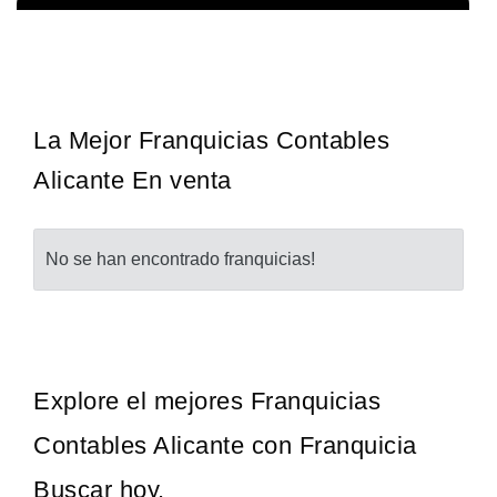
La diferencia es clara ¿Estas listo para un cambio? ¿Algo grande,
Solicita informacion GRATIS
emocionante y enormemente gratificante? Desde 1976, Eye Level
ha…
La Mejor Franquicias Contables
Alicante En venta
No se han encontrado franquicias!
Explore el mejores Franquicias
Contables Alicante con Franquicia
Buscar hoy.