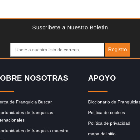
Solicite informacion GRATIS
para
Giroscopios galardonados, fabricados al estilo ateniense
e
¡Únete a la mejor marca griega! ¡Administre su propia
franquicia ateniense y benefíciese de…
Suscribete a Nuestro Boletin
Registro
OBRE NOSOTRAS
APOYO
erca de Franquicia Buscar
Diccionario de Franquicia
ortunidades de franquicias
Política de cookies
ternacionales
Política de privacidad
ortunidades de franquicia maestra
mapa del sitio