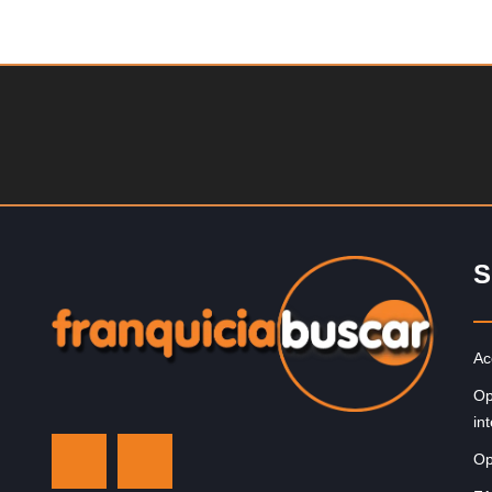
Solicite informacion GRATIS
¡Administra tu propia franquicia de academia de fútbol 
niños! Con más y más padres que buscan activament
involucrar a…
S
Ac
Op
in
Op