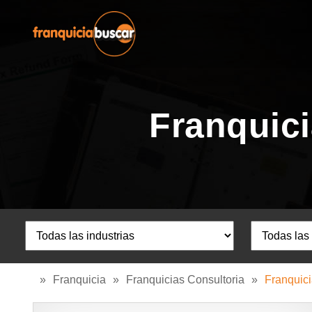
Franquici
»
Franquicia
»
Franquicias Consultoria
»
Franquici