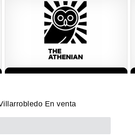
Giroscopios galardonados, fabricados al estilo ateniense ¡Únete a
Solicita informacion GRATIS
la mejor marca griega! ¡Administre su propia franquicia ateniense
y benefíciese de…
Villarrobledo En venta