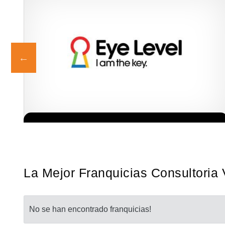
La diferencia es clara ¿Estas listo para un cambio? ¿Algo grande,
Solicita informacion GRATIS
emocionante y enormemente gratificante? Desde 1976, Eye Level
ha…
La Mejor Franquicias Consultoria 
No se han encontrado franquicias!