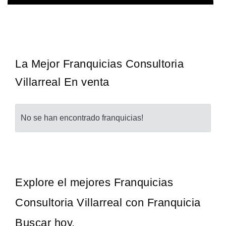
La franquicia líder en el cuidado de los pies del Reino Unido La
Solicita informacion GRATIS
mayoría de nosotros nos unimos a una…
La Mejor Franquicias Consultoria
Villarreal En venta
No se han encontrado franquicias!
Explore el mejores Franquicias
Consultoria Villarreal con Franquicia
Buscar hoy.