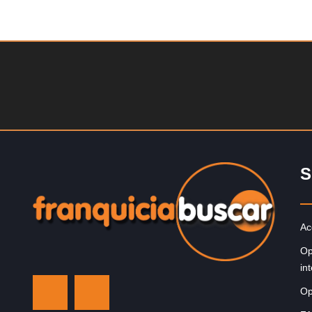
Solicite informacion GRATIS
¡Administra tu propia franquicia de academia de fútbol 
niños! Con más y más padres que buscan activament
involucrar a…
S
Ac
Op
in
Op