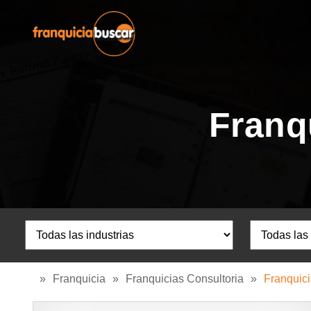
Franq
»
Franquicia
»
Franquicias Consultoria
»
Franquici