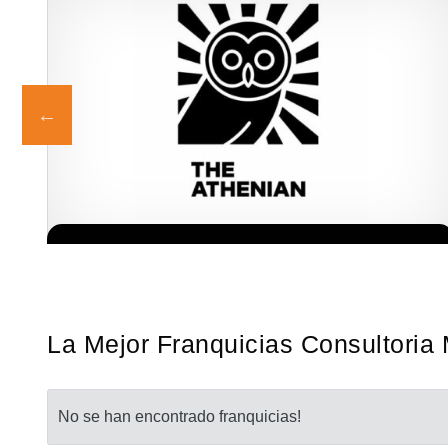
Giroscopios galardonados, fabricados al estilo ateniense ¡Únete a
Solicita informacion GRATIS
la mejor marca griega! ¡Administre su propia franquicia ateniense
y benefíciese de…
La Mejor Franquicias Consultoria 
No se han encontrado franquicias!