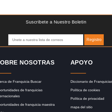
Solicite informacion GRATIS
para
Giroscopios galardonados, fabricados al estilo ateniense
e
¡Únete a la mejor marca griega! ¡Administre su propia
franquicia ateniense y benefíciese de…
Suscribete a Nuestro Boletin
Registro
OBRE NOSOTRAS
APOYO
erca de Franquicia Buscar
Diccionario de Franquicia
ortunidades de franquicias
Política de cookies
ternacionales
Política de privacidad
ortunidades de franquicia maestra
mapa del sitio