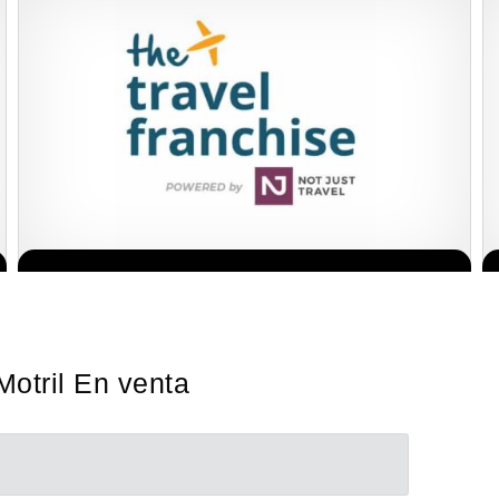
Sobre nosotros The Travel Franchise se estableció hace más de
Solicita informacion GRATIS
15 años y ofrece un modelo comercial simple pero efectivo…
Motril En venta