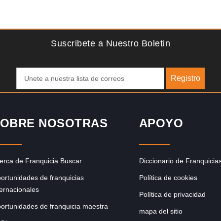
Solicite informacion GRATIS
do
¡Administra tu propia franquicia de academia de fútbol para
 del
niños! Con más y más padres que buscan activamente
involucrar a…
Suscribete a Nuestro Boletin
Registro
OBRE NOSOTRAS
APOYO
erca de Franquicia Buscar
Diccionario de Franquicia
ortunidades de franquicias
Política de cookies
ternacionales
Política de privacidad
ortunidades de franquicia maestra
mapa del sitio