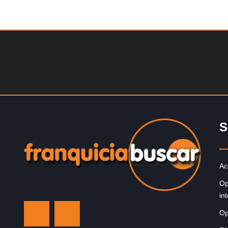
Solicite informacion GRATIS
Techclean comenzó a operar en 1983 y se ha converti
en los principales especialistas en higiene de sistemas
Reino…
S
Ac
Op
in
Op