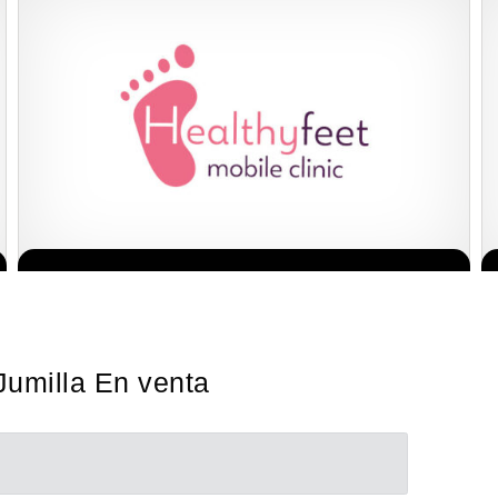
La franquicia líder en el cuidado de los pies del Reino Unido La
Solicita informacion GRATIS
mayoría de nosotros nos unimos a una…
Jumilla En venta