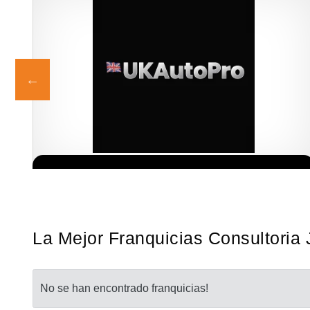
 a
¡Descubra una franquicia de bajo costo en la floreciente industria
Solicita informacion GRATIS
se
automotriz! Con una inversión de solo 4.750 libras esterlinas, la…
La Mejor Franquicias Consultoria 
No se han encontrado franquicias!