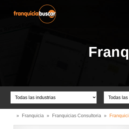
Franq
»
Franquicia
»
Franquicias Consultoria
»
Franquici