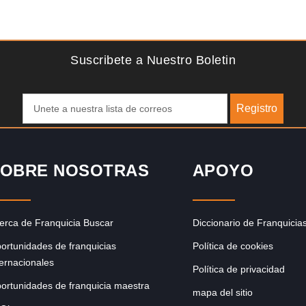
Solicite informacion GRATIS
se
La diferencia es clara ¿Estas listo para un cambio? ¿Algo
grande, emocionante y enormemente gratificante? Desde
1976, Eye Level ha…
Suscribete a Nuestro Boletin
Registro
OBRE NOSOTRAS
APOYO
erca de Franquicia Buscar
Diccionario de Franquicia
ortunidades de franquicias
Política de cookies
ternacionales
Política de privacidad
ortunidades de franquicia maestra
mapa del sitio