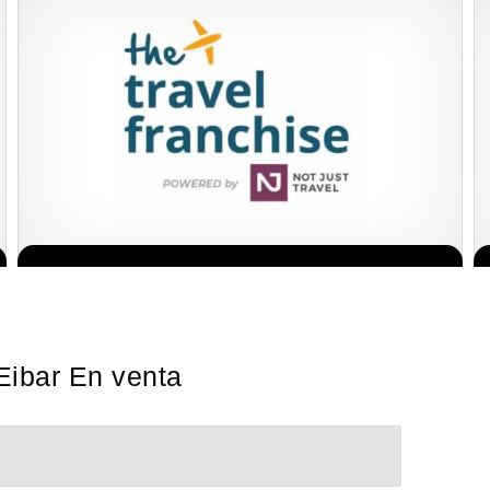
Sobre nosotros The Travel Franchise se estableció hace más de
Solicita informacion GRATIS
15 años y ofrece un modelo comercial simple pero efectivo…
Eibar En venta