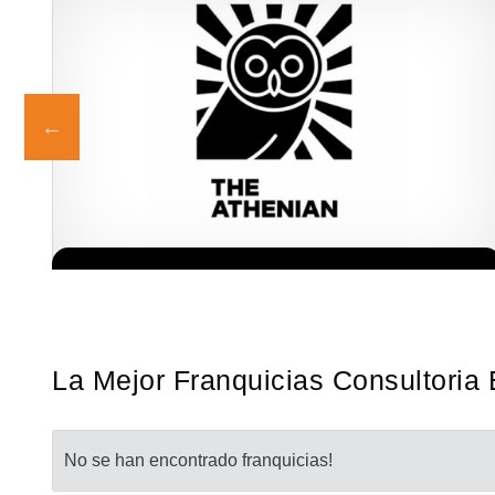
Giroscopios galardonados, fabricados al estilo ateniense ¡Únete a
Solicita informacion GRATIS
la mejor marca griega! ¡Administre su propia franquicia ateniense
y benefíciese de…
La Mejor Franquicias Consultoria 
No se han encontrado franquicias!