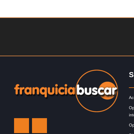
Solicite informacion GRATIS
Giroscopios galardonados, fabricados al estilo atenien
¡Únete a la mejor marca griega! ¡Administre su propia
franquicia ateniense y benefíciese de…
S
Ac
Op
in
Op