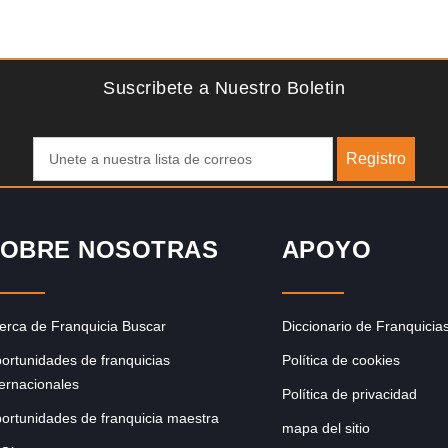
Solicite informacion GRATIS
ce
Giroscopios galardonados, fabricados al estilo ateniense
pero
¡Únete a la mejor marca griega! ¡Administre su propia
franquicia ateniense y benefíciese de…
Suscribete a Nuestro Boletin
Registro
OBRE NOSOTRAS
APOYO
erca de Franquicia Buscar
Diccionario de Franquicia
ortunidades de franquicias
Política de cookies
ternacionales
Política de privacidad
ortunidades de franquicia maestra
mapa del sitio