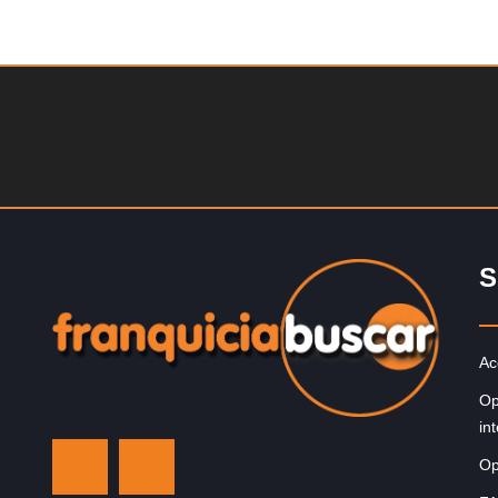
Solicite informacion GRATIS
Sobre nosotros The Travel Franchise se estableció ha
más de 15 años y ofrece un modelo comercial simple 
efectivo…
S
Ac
Op
in
Op