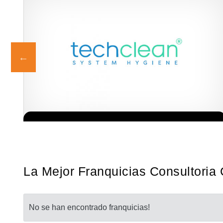
ia
Techclean comenzó a operar en 1983 y se ha convertido en los
Solicita informacion GRATIS
a…
principales especialistas en higiene de sistemas del Reino…
La Mejor Franquicias Consultoria 
No se han encontrado franquicias!