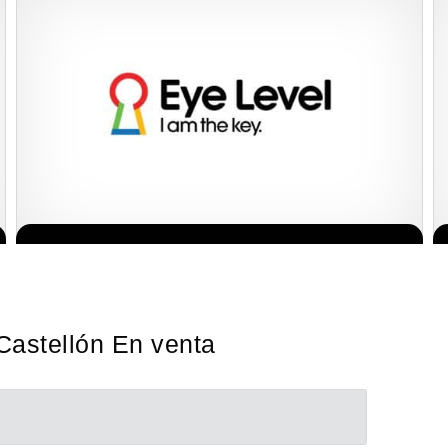
La diferencia es clara ¿Estas listo para un cambio? ¿Algo grande,
Solicita informacion GRATIS
emocionante y enormemente gratificante? Desde 1976, Eye Level
ha…
Castellón En venta