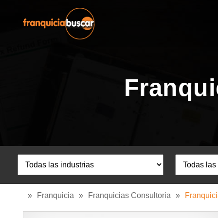
Franqui
»
Franquicia
»
Franquicias Consultoria
»
Franquici