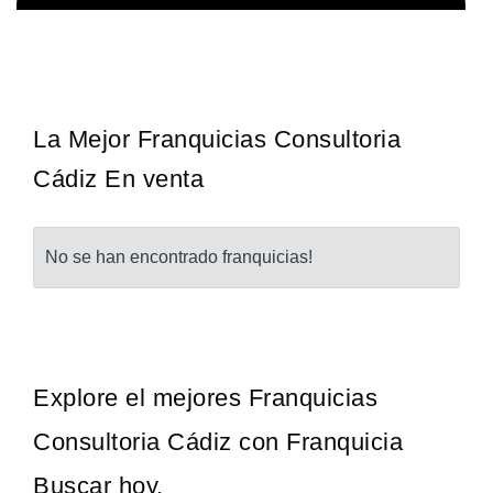
Techclean comenzó a operar en 1983 y se ha convertido en los
Solicita informacion GRATIS
principales especialistas en higiene de sistemas del Reino…
La Mejor Franquicias Consultoria
Cádiz En venta
No se han encontrado franquicias!
Explore el mejores Franquicias
Consultoria Cádiz con Franquicia
Buscar hoy.