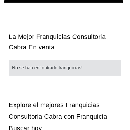
¡Descubra una franquicia de bajo costo en la floreciente industria
Solicita informacion GRATIS
automotriz! Con una inversión de solo 4.750 libras esterlinas, la…
La Mejor Franquicias Consultoria
Cabra En venta
No se han encontrado franquicias!
Explore el mejores Franquicias
Consultoria Cabra con Franquicia
Buscar hoy.