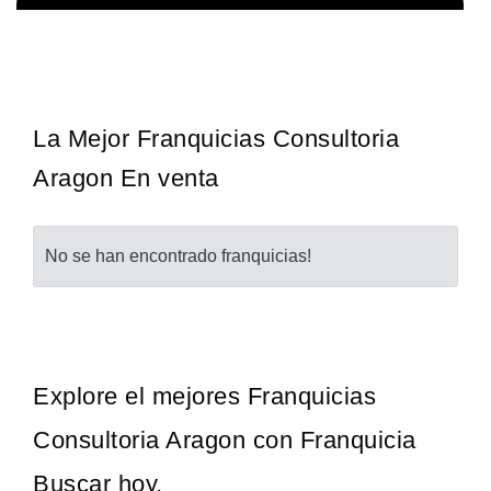
Giroscopios galardonados, fabricados al estilo ateniense ¡Únete a
Solicita informacion GRATIS
la mejor marca griega! ¡Administre su propia franquicia ateniense y
benefíciese de…
La Mejor Franquicias Consultoria
Aragon En venta
No se han encontrado franquicias!
Explore el mejores Franquicias
Consultoria Aragon con Franquicia
Buscar hoy.