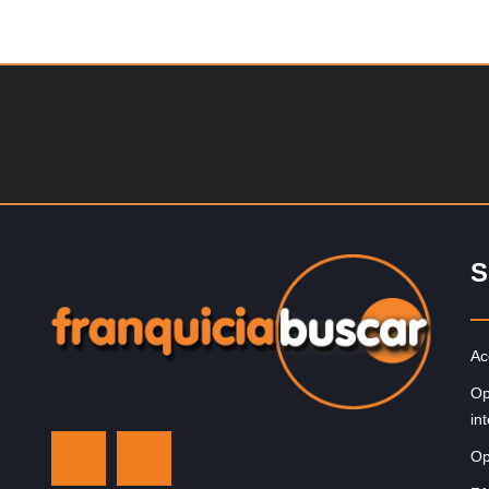
Solicite informacion GRATIS
Giroscopios galardonados, fabricados al estilo atenien
¡Únete a la mejor marca griega! ¡Administre su propia
franquicia ateniense y benefíciese de…
S
Ac
Op
in
Op