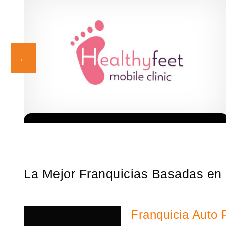
La franquicia líder en el cuidado de los pies del Reino Unido La
Solicita informacion GRATIS
mayoría de nosotros nos unimos a una…
La Mejor Franquicias Basadas en 
Franquicia Auto 