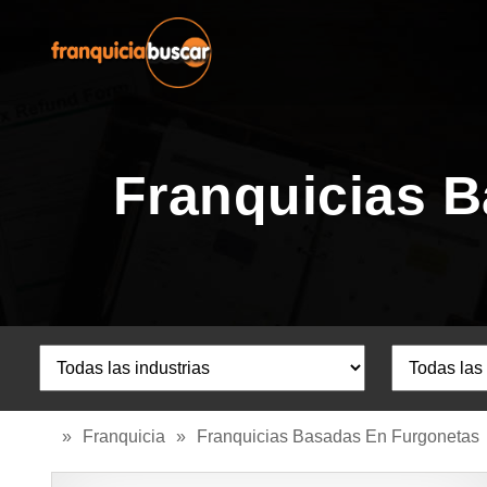
Franquicias B
»
Franquicia
»
Franquicias Basadas En Furgonetas