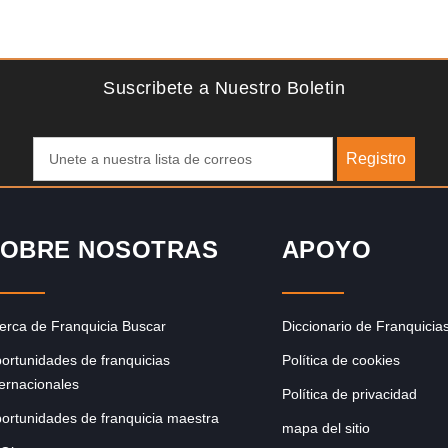
Solicite informacion GRATIS
se
La franquicia líder en el cuidado de los pies del Reino
Unido La mayoría de nosotros nos unimos a una…
Suscribete a Nuestro Boletin
Registro
OBRE NOSOTRAS
APOYO
erca de Franquicia Buscar
Diccionario de Franquicia
ortunidades de franquicias
Política de cookies
ternacionales
Política de privacidad
ortunidades de franquicia maestra
mapa del sitio