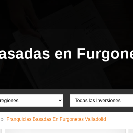
asadas en Furgone
»
Franquicias Basadas En Furgonetas Valladolid