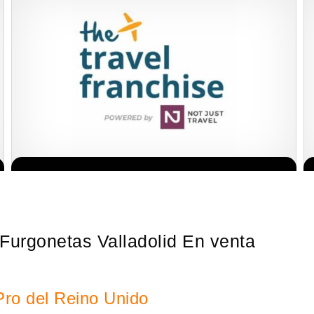
Sobre nosotros The Travel Franchise se estableció hace más de
Solicita informacion GRATIS
15 años y ofrece un modelo comercial simple pero efectivo…
Furgonetas Valladolid En venta
Pro del Reino Unido