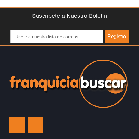
libras esterlinas, la…
f
Suscribete a Nuestro Boletin
Registro