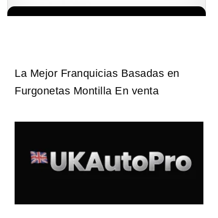
Giroscopios galardonados, fabricados al estilo ateniense ¡Únete a
Solicita informacion GRATIS
la mejor marca griega! ¡Administre su propia franquicia ateniense y
benefíciese de…
La Mejor Franquicias Basadas en
Furgonetas Montilla En venta