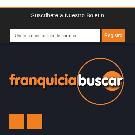
franquicia ateniense y benefíciese de…
d
Suscribete a Nuestro Boletin
Registro