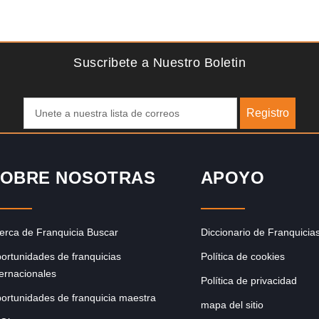
Solicite informacion GRATIS
para
¡Descubra una franquicia de bajo costo en la floreciente
e
industria automotriz! Con una inversión de solo 4.750 libras
esterlinas, la…
Suscribete a Nuestro Boletin
Registro
OBRE NOSOTRAS
APOYO
erca de Franquicia Buscar
Diccionario de Franquicia
ortunidades de franquicias
Política de cookies
ternacionales
Política de privacidad
ortunidades de franquicia maestra
mapa del sitio