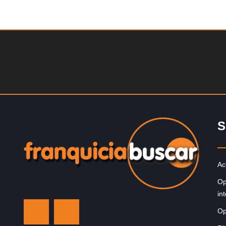
Solicite informacion GRATIS
¡Administra tu propia franquicia de academia de fútbol 
niños! Con más y más padres que buscan activament
involucrar a…
S
Ac
Op
in
Op