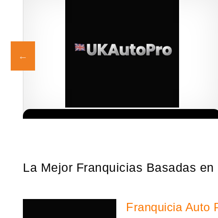
s!
¡Descubra una franquicia de bajo costo en la floreciente industria
Solicita informacion GRATIS
automotriz! Con una inversión de solo 4.750 libras esterlinas, la…
La Mejor Franquicias Basadas en
Franquicia Auto 