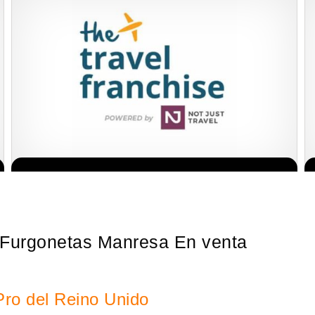
Sobre nosotros The Travel Franchise se estableció hace más de
Solicita informacion GRATIS
15 años y ofrece un modelo comercial simple pero efectivo…
 Furgonetas Manresa En venta
Pro del Reino Unido