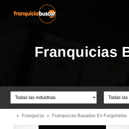
Franquicias 
»
Franquicia
»
Franquicias Basadas En Furgonetas