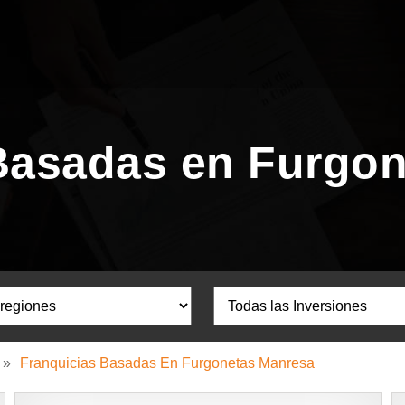
Basadas en Furgo
»
Franquicias Basadas En Furgonetas Manresa