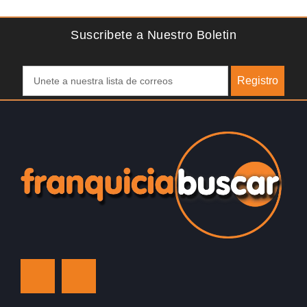
pero efectivo…
d
Suscribete a Nuestro Boletin
Registro