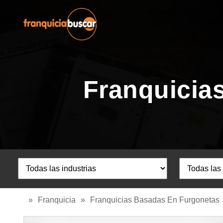
Franquicia
»
Franquicia
»
Franquicias Basadas En Furgonetas