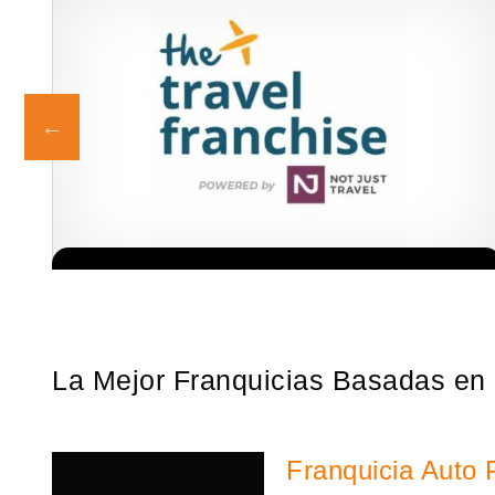
e,
Sobre nosotros The Travel Franchise se estableció hace más de
Solicita informacion GRATIS
el
15 años y ofrece un modelo comercial simple pero efectivo…
La Mejor Franquicias Basadas en
Franquicia Auto 