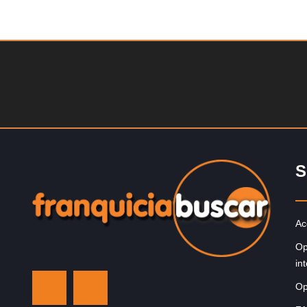
Solicite informacion GRATIS
La franquicia líder en el cuidado de los pies del Reino
Unido La mayoría de nosotros nos unimos a una…
S
Ac
Op
in
Op