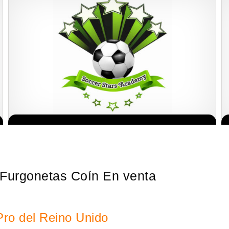
¡Administra tu propia franquicia de academia de fútbol para niños!
Solicita informacion GRATIS
Con más y más padres que buscan activamente involucrar a…
 Furgonetas Coín En venta
Pro del Reino Unido