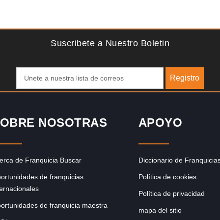
Solicite informacion GRATIS
Techclean comenzó a operar en 1983 y se ha convertido
en los principales especialistas en higiene de sistemas del
Reino…
Suscribete a Nuestro Boletin
Registro
OBRE NOSOTRAS
APOYO
erca de Franquicia Buscar
Diccionario de Franquicia
ortunidades de franquicias
Política de cookies
ternacionales
Política de privacidad
ortunidades de franquicia maestra
mapa del sitio