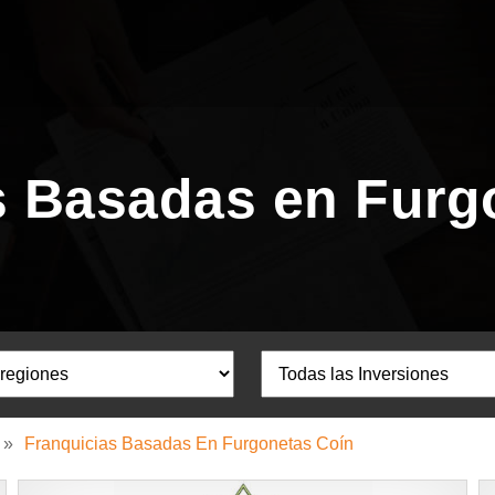
s Basadas en Furg
»
Franquicias Basadas En Furgonetas Coín