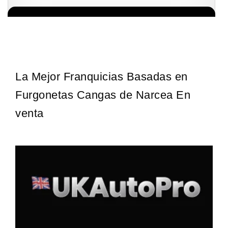
Giroscopios galardonados, fabricados al estilo ateniense ¡Únete a
Solicita informacion GRATIS
la mejor marca griega! ¡Administre su propia franquicia ateniense y
benefíciese de…
La Mejor Franquicias Basadas en
Furgonetas Cangas de Narcea En
venta