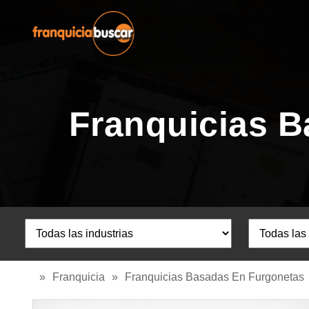
Franquicias B
»
Franquicia
»
Franquicias Basadas En Furgonetas