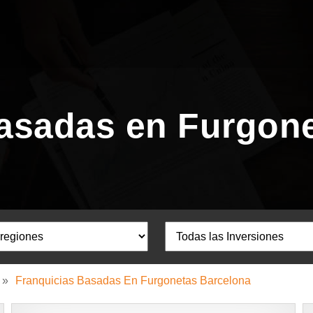
asadas en Furgon
»
Franquicias Basadas En Furgonetas Barcelona