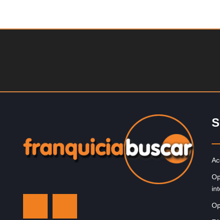
informacion GRATIS
Solicite informa
, fabricados al estilo ateniense
¡Administra tu propia franquicia 
griega! ¡Administre su propia
niños! Con más y más padres qu
benefíciese de…
involucrar a…
S
Ac
Op
in
Op