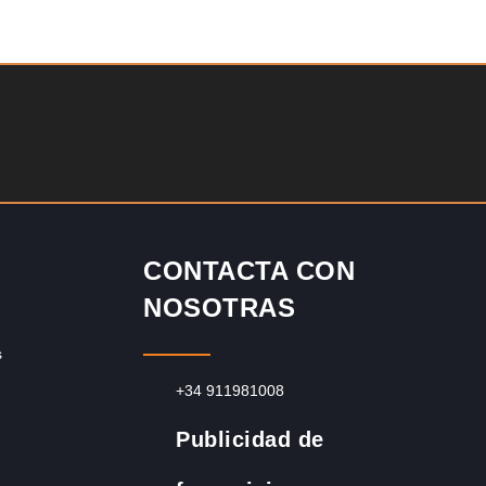
ATIS
Solicite informacion GRATIS
un cambio? ¿Algo
Techclean comenzó a operar en 1983 y se ha conv
ficante? Desde
en los principales especialistas en higiene de sist
Reino…
CONTACTA CON
NOSOTRAS
s
+34 911981008
Publicidad de