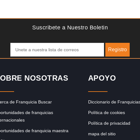
cion GRATIS
Solicite informacion GR
de academia de fútbol para
La diferencia es clara ¿Estas listo para 
e buscan activamente
grande, emocionante y enormemente grati
1976, Eye Level ha…
Suscribete a Nuestro Boletin
Registro
OBRE NOSOTRAS
APOYO
erca de Franquicia Buscar
Diccionario de Franquicia
ortunidades de franquicias
Política de cookies
ternacionales
Política de privacidad
ortunidades de franquicia maestra
mapa del sitio