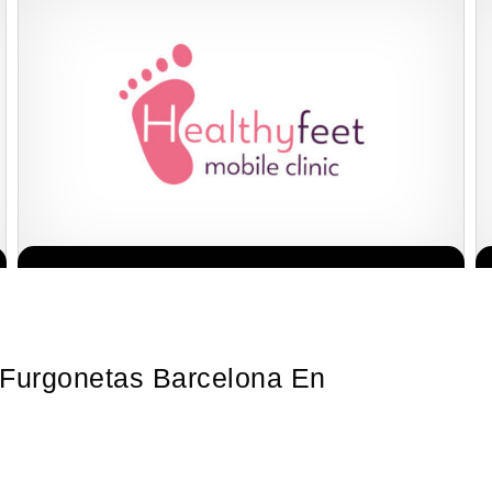
o de los pies del Reino Unido La
Giroscopios galardonados, fabricados 
rmacion GRATIS
Solicita informaci
s a una…
la mejor marca griega! ¡Administre su
y benefíciese de…
 Furgonetas Barcelona En