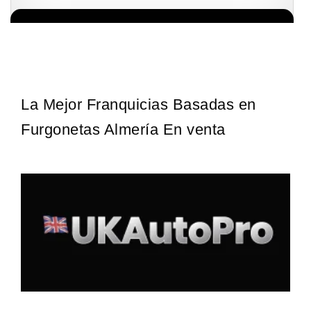
Giroscopios galardonados, fabricados al estilo ateniense ¡Únete a
Solicita informacion GRATIS
la mejor marca griega! ¡Administre su propia franquicia ateniense y
benefíciese de…
La Mejor Franquicias Basadas en
Furgonetas Almería En venta