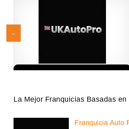
e industria
Giroscopios galardonados, fabricados al estilo ateniense ¡Ú
Solicita informacion GRATIS
rlinas, la…
la mejor marca griega! ¡Administre su propia franquicia aten
y benefíciese de…
La Mejor Franquicias Basadas en e
Franquicia Auto 