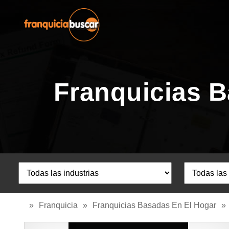
Franquicias B
»
Franquicia
»
Franquicias Basadas En El Hogar
»