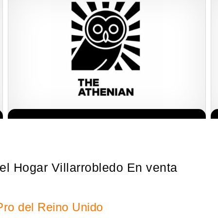
nete a
Techclean comenzó a operar en 1983 y se ha convertido en los
Solicita informacion GRATIS
iense
principales especialistas en higiene de sistemas del Reino…
l Hogar Villarrobledo En venta
Pro del Reino Unido