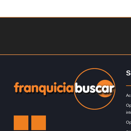
ATIS
Solicite informacion GRATIS
ia de fútbol para
Sobre nosotros The Travel Franchise se estableci
 activamente
más de 15 años y ofrece un modelo comercial simp
efectivo…
S
Ac
Op
in
Op