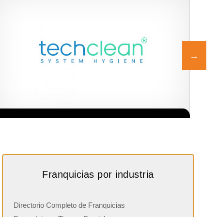
La diferencia es clara ¿Estas listo para un cambio? ¿Algo grande,
Solicita informacion GRATIS
emocionante y enormemente gratificante? Desde 1976, Eye Level
ha…
Franquicias por industria
Directorio Completo de Franquicias