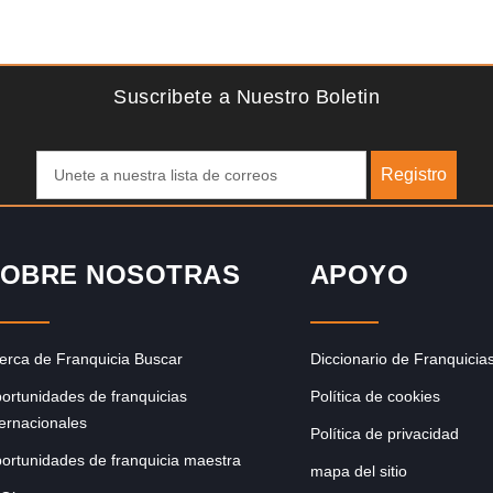
Solicite informacion GRATIS
ó hace
Giroscopios galardonados, fabricados al estilo ateniense
le pero
¡Únete a la mejor marca griega! ¡Administre su propia
franquicia ateniense y benefíciese de…
Suscribete a Nuestro Boletin
Registro
OBRE NOSOTRAS
APOYO
erca de Franquicia Buscar
Diccionario de Franquicia
ortunidades de franquicias
Política de cookies
ternacionales
Política de privacidad
ortunidades de franquicia maestra
mapa del sitio