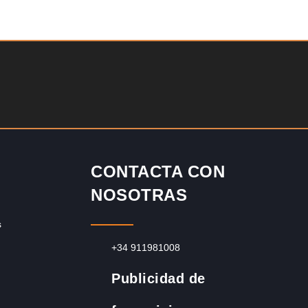
Solicite informacion GRATIS
¡Descubra una franquicia de bajo costo en la floreciente
industria automotriz! Con una inversión de solo 4.750 libras
esterlinas, la…
CONTACTA CON
NOSOTRAS
s
+34 911981008
Publicidad de