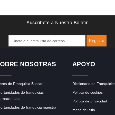
Solicite informacion GRATIS
e
Giroscopios galardonados, fabricados al estilo ateniense
ibras
¡Únete a la mejor marca griega! ¡Administre su propia
franquicia ateniense y benefíciese de…
Suscribete a Nuestro Boletin
Registro
OBRE NOSOTRAS
APOYO
erca de Franquicia Buscar
Diccionario de Franquicia
ortunidades de franquicias
Política de cookies
ternacionales
Política de privacidad
ortunidades de franquicia maestra
mapa del sitio