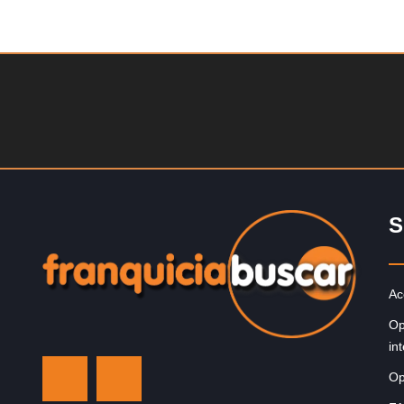
Solicite informacion GRATIS
¡Descubra una franquicia de bajo costo en la florecient
industria automotriz! Con una inversión de solo 4.750 l
esterlinas, la…
S
Ac
Op
in
Op