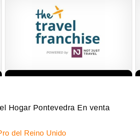
Sobre nosotros The Travel Franchise se estableció hace más de
Solicita informacion GRATIS
15 años y ofrece un modelo comercial simple pero efectivo…
 el Hogar Pontevedra En venta
Pro del Reino Unido