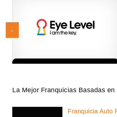
La diferencia es clara ¿Estas listo para un cambio? ¿Algo grande,
Solicita informacion GRATIS
emocionante y enormemente gratificante? Desde 1976, Eye Level
ha…
La Mejor Franquicias Basadas en
Franquicia Auto 