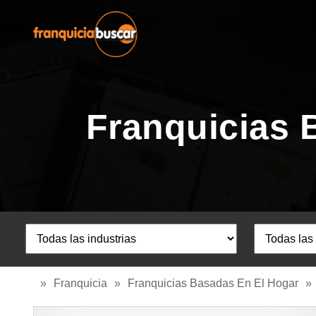
Franquicias 
»
Franquicia
»
Franquicias Basadas En El Hogar
»