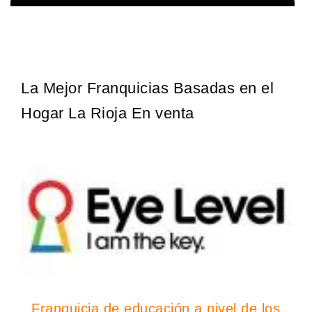
 de
Giroscopios galardonados, fabricados al estilo ateniense ¡Únete a
Solicita informacion GRATIS
la mejor marca griega! ¡Administre su propia franquicia ateniense 
benefíciese de…
La Mejor Franquicias Basadas en el
Hogar La Rioja En venta
Franquicia de educación a nivel de los