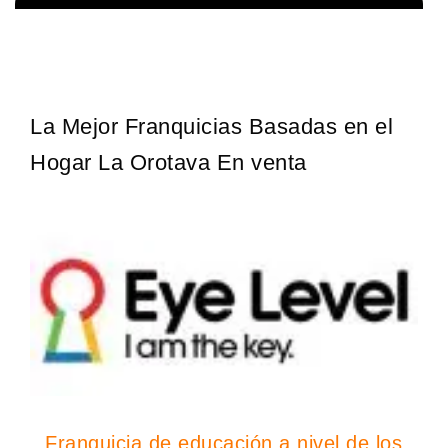
Giroscopios galardonados, fabricados al estilo ateniense ¡Únete a
Solicita informacion GRATIS
la mejor marca griega! ¡Administre su propia franquicia ateniense y
benefíciese de…
La Mejor Franquicias Basadas en el
Hogar La Orotava En venta
Franquicia de educación a nivel de los