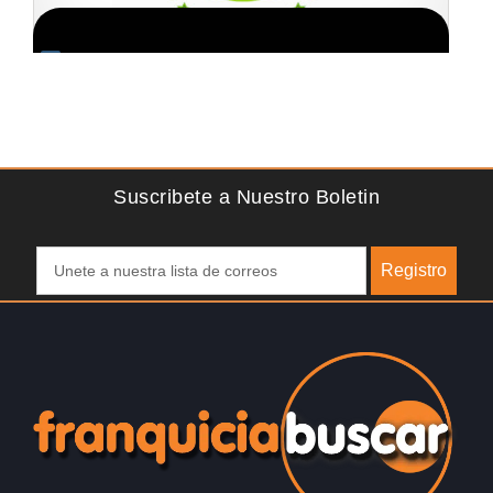
macion GRATIS
Solicite informacion G
cia de academia de fútbol
Sobre nosotros The Travel Franchise se
padres que buscan
más de 15 años y ofrece un modelo com
pero efectivo…
Suscribete a Nuestro Boletin
Registro