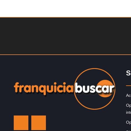
Solicite informacion GRATIS
La franquicia líder en el cuidado de los pies del Reino
Unido La mayoría de nosotros nos unimos a una…
S
Ac
Op
in
Op