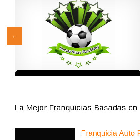
e
¡Administra tu propia franquicia de academia de fútbol para niños!
Solicita informacion GRATIS
Con más y más padres que buscan activamente involucrar a…
La Mejor Franquicias Basadas en 
Franquicia Auto 