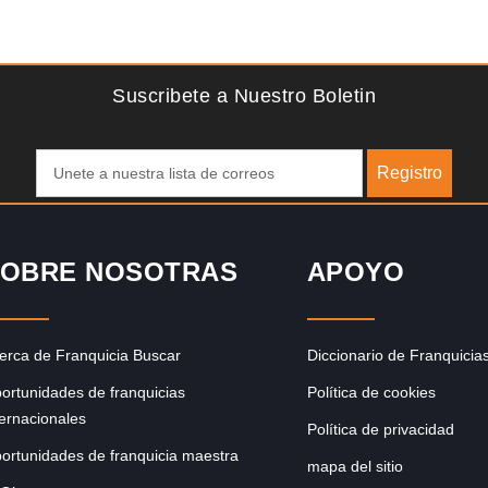
Solicite informacion GRATIS
Techclean comenzó a operar en 1983 y se ha convertido
en los principales especialistas en higiene de sistemas del
Reino…
Suscribete a Nuestro Boletin
Registro
OBRE NOSOTRAS
APOYO
erca de Franquicia Buscar
Diccionario de Franquicia
ortunidades de franquicias
Política de cookies
ternacionales
Política de privacidad
ortunidades de franquicia maestra
mapa del sitio