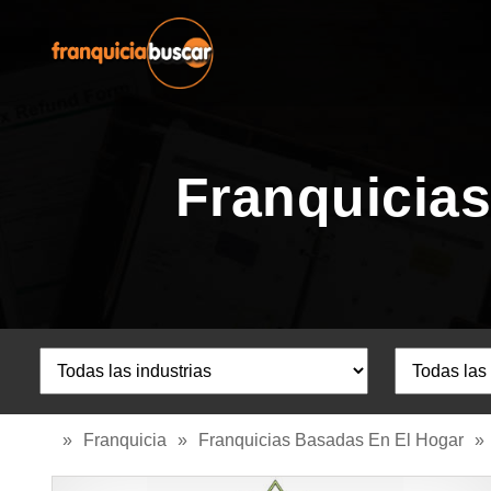
Franquicias
»
Franquicia
»
Franquicias Basadas En El Hogar
»