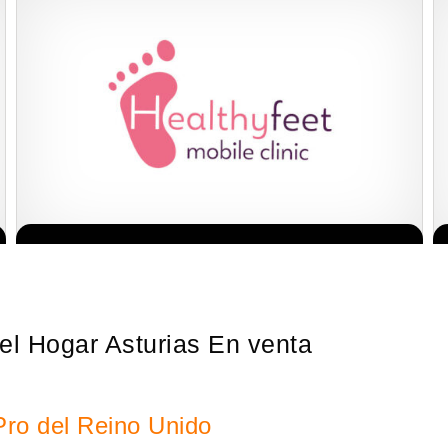
La franquicia líder en el cuidado de los pies del Reino Unido La
Solicita informacion GRATIS
mayoría de nosotros nos unimos a una…
el Hogar Asturias En venta
Pro del Reino Unido