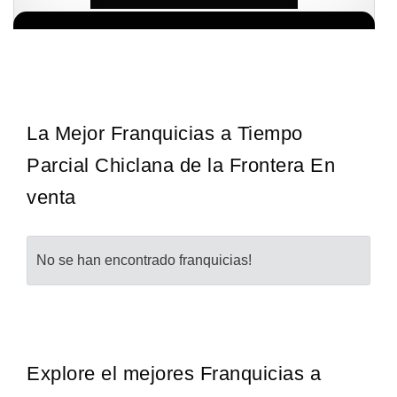
¡Descubra una franquicia de bajo costo en la floreciente industria
Solicita informacion GRATIS
automotriz! Con una inversión de solo 4.750 libras esterlinas, la…
La Mejor Franquicias a Tiempo
Parcial Chiclana de la Frontera En
venta
No se han encontrado franquicias!
Explore el mejores Franquicias a