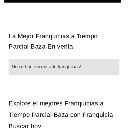
Giroscopios galardonados, fabricados al estilo ateniense ¡Únete a
Solicita informacion GRATIS
la mejor marca griega! ¡Administre su propia franquicia ateniense y
benefíciese de…
La Mejor Franquicias a Tiempo
Parcial Baza En venta
No se han encontrado franquicias!
Explore el mejores Franquicias a
Tiempo Parcial Baza con Franquicia
Buscar hoy.