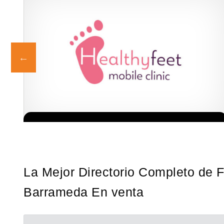
ia
La franquicia líder en el cuidado de los pies del Reino Unido La
Solicita informacion GRATIS
a…
mayoría de nosotros nos unimos a una…
La Mejor Directorio Completo de 
Barrameda En venta