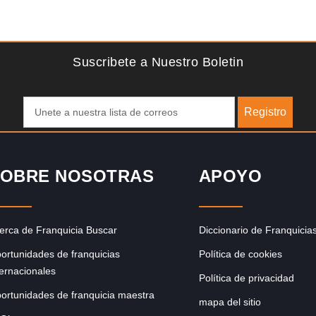
Solicite informacion GRATIS
se
La franquicia líder en el cuidado de los pies del Reino
Unido La mayoría de nosotros nos unimos a una…
Suscribete a Nuestro Boletin
Registro
OBRE NOSOTRAS
APOYO
erca de Franquicia Buscar
Diccionario de Franquicia
ortunidades de franquicias
Política de cookies
ternacionales
Política de privacidad
ortunidades de franquicia maestra
mapa del sitio