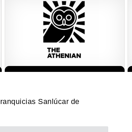
Giroscopios galardonados, fabricados al estilo ateniense ¡Únete a
Solicita informacion GRATIS
la mejor marca griega! ¡Administre su propia franquicia ateniense
y benefíciese de…
Franquicias Sanlúcar de