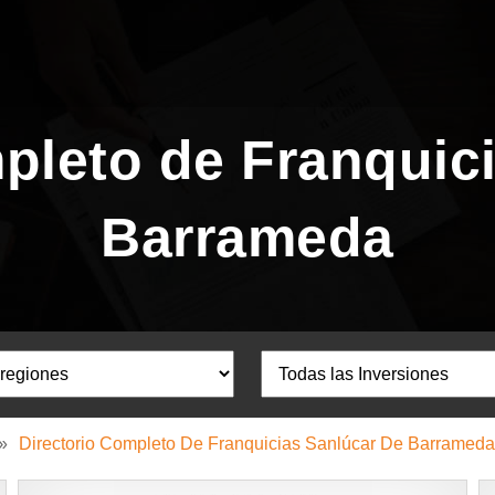
pleto de Franquic
Barrameda
»
Directorio Completo De Franquicias Sanlúcar De Barrameda