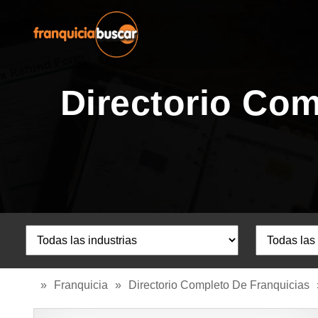
Directorio Com
»
Franquicia
»
Directorio Completo De Franquicias