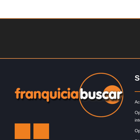
Solicite informacion GRATIS
Giroscopios galardonados, fabricados al estilo atenien
¡Únete a la mejor marca griega! ¡Administre su propia
franquicia ateniense y benefíciese de…
S
Ac
Op
in
Op